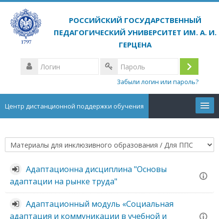
Перейти
к
основному
содержанию
Логин
Вход
Пароль
Забыли логин или пароль?
Центр дистанционной поддержки обучения
Курсы
Категории
Русский ‎(ru)‎
курсов
Адаптационна дисциплина "Основы
Поиск
адаптации на рынке труда"
курса
Отп
Адаптационный модуль «Социальная
адаптация и коммуникации в учебной и