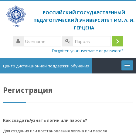
Skip
to
main
content
Username
Log
Пароль
Forgotten your username or password?
in
Центр дистанционной поддержки обучения
Курсы
Регистрация
English ‎(en)‎
Search
courses
Sub
Как создать/узнать логин или пароль?
Для создания или восстановления логина или пароля