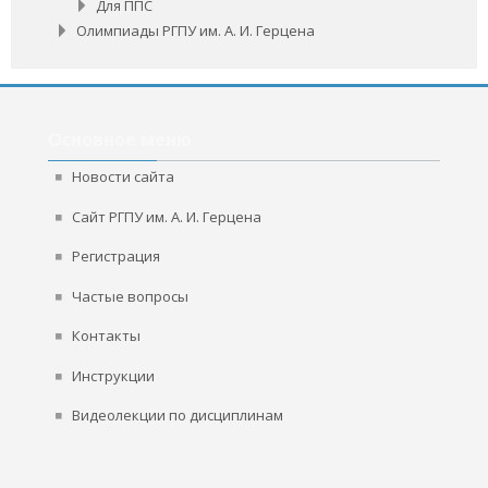
Для ППС
Олимпиады РГПУ им. А. И. Герцена
Пропустить
Основное
Основное меню
меню
Новости сайта
Сайт РГПУ им. А. И. Герцена
Регистрация
Частые вопросы
Контакты
Инструкции
Видеолекции по дисциплинам