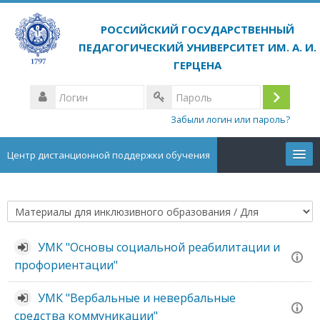
Перейти
к
основному
содержанию
Логин
Вход
Пароль
Забыли логин или пароль?
Центр дистанционной поддержки обучения
Курсы
Категории
Русский ‎(ru)‎
курсов
УМК "Основы социальной реабилитации и
Поиск
профориентации"
курса
Отп
УМК "Вербальные и невербальные
средства коммуникации"