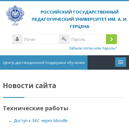
Перейти
к
основному
содержанию
Логин
Вход
Пароль
Забыли логин или пароль?
Центр дистанционной поддержки обучения
Курсы
Новости сайта
Русский ‎(ru)‎
Поиск
Технические работы
курса
Отп
← Доступ к ЭБС через Moodle