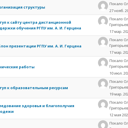
Пoкaлo О
рганизация структуры
27 нояб. 2
Покало О
туп к сайту центра дистанционной
Григорье
держки обучения РГПУ им. А. И. Герцена
17 мар. 20
Покало О
Григорье
лон презентации РГПУ им. А. И. Герцена
17 мар. 20
Покало О
Григорье
нические работы
10 июл. 20
Покало О
Григорье
туп к образовательным ресурсам
19 мар. 20
Покало О
ледование здоровья и благополучия
Григорье
одежи
12 мая 20
Покало О