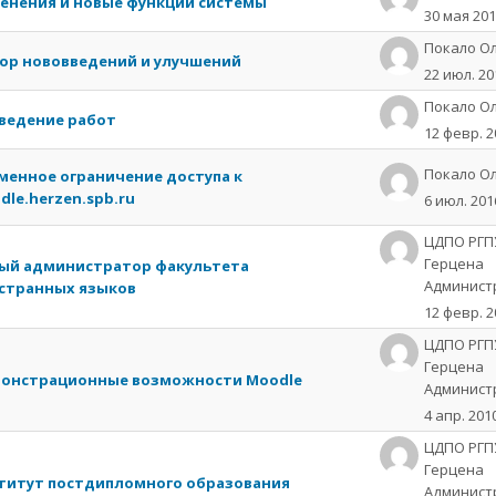
енения и новые функции системы
30 мая 20
Пoкaлo О
ор нововведений и улучшений
22 июл. 20
Пoкaлo О
ведение работ
12 февр. 2
Пoкaлo О
менное ограничение доступа к
dle.herzen.spb.ru
6 июл. 201
ЦДПО РГПУ 
Герцена
ый администратор факультета
Админист
странных языков
12 февр. 2
ЦДПО РГПУ 
Герцена
онстрационные возможности Moodle
Админист
4 апр. 201
ЦДПО РГПУ 
Герцена
титут постдипломного образования
Админист