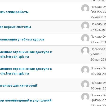
Покало О
Григорье
нические работы
25 мая 20
Пoкaлo О
ая версия системы
27 дек. 20
Пoкaлo О
уализация учебных курсов
27 авг. 20
Пользова
менное ограничение доступа к
удален
dle.herzen.spb.ru
20 мая 20
Пoкaлo О
менное ограничение доступа к
dle.herzen.spb.ru
16 июл. 20
Пoкaлo О
рганизация категорий
10 сент. 2
Покало О
Григорье
ор нововведений и улучшений
27 июл. 20