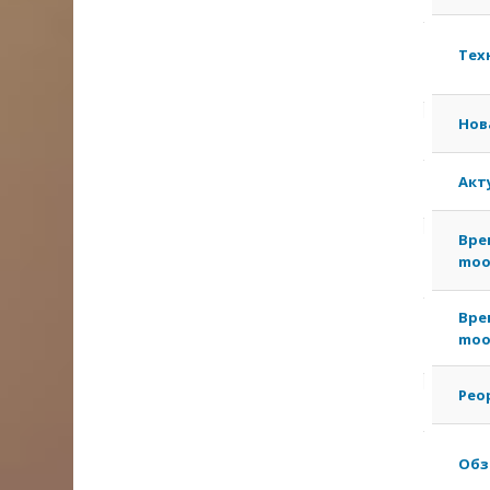
Тех
Нов
Акт
Вре
moo
Вре
moo
Рео
Обз