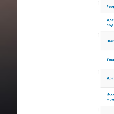
Рео
Дос
под
Шаб
Тех
Дос
Исс
мол