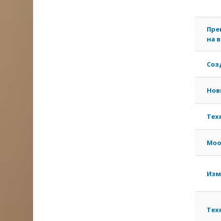
Пре
на 
Соз
Нов
Тех
Mood
Изм
Тех