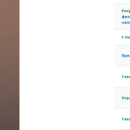
Рео
физ
чел
С Н
При
Тех
Огр
Тех