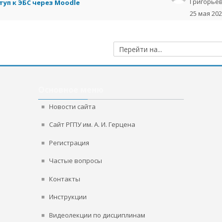
Григорье
туп к ЭБС через Moodle
25 мая 20
Перейти
на...
Пропустить
Основное
Основное меню
меню
Новости сайта
Сайт РГПУ им. А. И. Герцена
Регистрация
Частые вопросы
Контакты
Инструкции
Видеолекции по дисциплинам