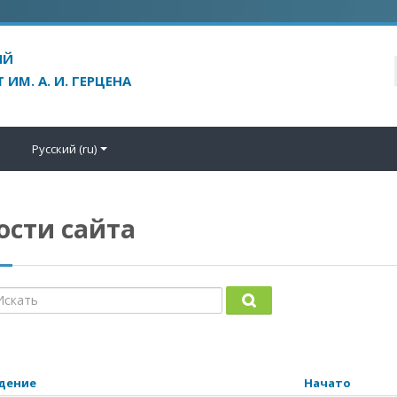
ы
Русский ‎(ru)‎
ости сайта
скать
Искать
дение
Начато