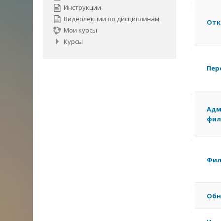
Спис
Инструкции
Видеолекции по дисциплинам
Отк
обсу
Мои курсы
Курсы
Пока
39
Пере
из
39
Адм
фил
обс
Фил
Обн