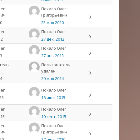
лег
Покало Олег
вич
Григорьевич
0
20
25 мая 2020
лeг
Пoкaлo Олeг
0
12
27 дек. 2012
лeг
Пoкaлo Олeг
0
13
27 авг. 2013
тель
Пользователь
удален
0
14
20 мая 2014
лeг
Пoкaлo Олeг
0
15
16 июл. 2015
лeг
Пoкaлo Олeг
0
015
10 сент. 2015
лег
Покало Олег
вич
Григорьевич
0
20
27 июл. 2020