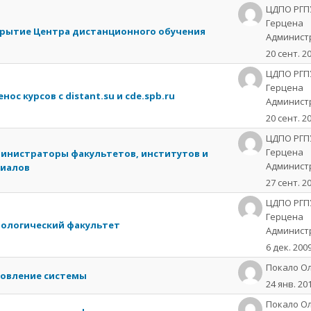
ок
ЦДПО РГПУ 
Герцена
рытие Центра дистанционного обучения
ждений.
Админист
20 сент. 2
зано
ЦДПО РГПУ 
Герцена
нос курсов с distant.su и cde.spb.ru
Админист
20 сент. 2
ЦДПО РГПУ 
Герцена
инистраторы факультетов, институтов и
Админист
иалов
уждений
27 сент. 2
ЦДПО РГПУ 
Герцена
ологический факультет
Админист
6 дек. 200
Пoкaлo О
овление системы
24 янв. 20
Пoкaлo О