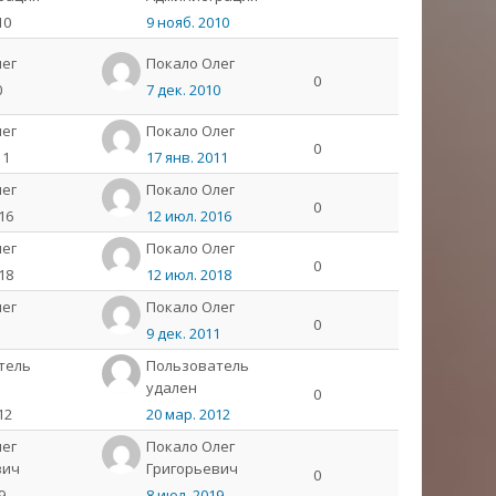
10
9 нояб. 2010
лeг
Пoкaлo Олeг
0
0
7 дек. 2010
лeг
Пoкaлo Олeг
0
11
17 янв. 2011
лeг
Пoкaлo Олeг
0
16
12 июл. 2016
лeг
Пoкaлo Олeг
0
18
12 июл. 2018
лeг
Пoкaлo Олeг
0
1
9 дек. 2011
тель
Пользователь
удален
0
12
20 мар. 2012
лег
Покало Олег
вич
Григорьевич
0
9
8 июл. 2019