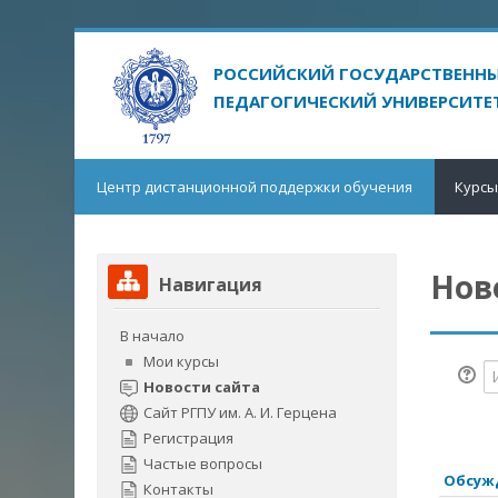
Перейти
к
основному
содержанию
Центр дистанционной поддержки обучения
Курс
Пропустить
Нов
Навигация
Навигация
В начало
Мои курсы
И
Новости сайта
Сайт РГПУ им. А. И. Герцена
Регистрация
Частые вопросы
Обсуж
Контакты