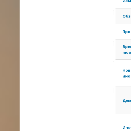
Изм
Обз
Про
Вре
moo
Нов
ино
Дем
Инс