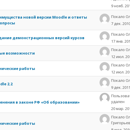
9 нояб. 20
Пoкaлo О
имущества новой версии Moodle и ответы
вопросы
7 дек. 201
Пoкaлo О
дание демонстрационных версий курсов
17 янв. 20
Пoкaлo О
ые возможности
12 июл. 20
Пoкaлo О
нические работы
12 июл. 20
Пoкaлo О
le 2.2
9 дек. 201
Пользова
удален
енения в законе РФ «Об образовании»
20 мар. 20
Покало О
Григорье
нические работы
8 июл. 201