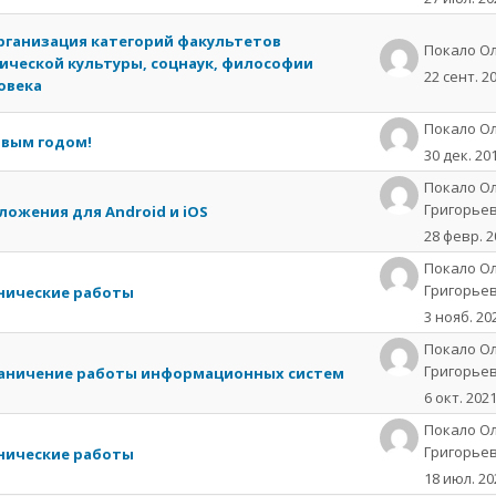
рганизация категорий факультетов
Пoкaлo О
ической культуры, соцнаук, философии
22 сент. 2
овека
Пoкaлo О
овым годом!
30 дек. 20
Покало О
Григорье
ложения для Android и iOS
28 февр. 2
Покало О
Григорье
нические работы
3 нояб. 20
Покало О
Григорье
аничение работы информационных систем
6 окт. 202
Покало О
Григорье
нические работы
18 июл. 20